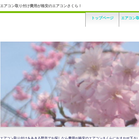
エアコン取り付け費用が格安のエアコンさくら！
トップページ
エアコン
エアコン取り付けをあきる野市でお探しなら費用が格安のエアコンさくらにおまかせ下さ