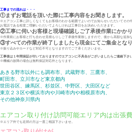
工事までの流れは・・・
①まずお電話を頂いた際に工事内容をお聞きします。
※エアコン工事に詳しくなくてもお客様のわかる範囲でよいのでお知らせいただいてその
お電話である程度ご理解いただいてよろしければ工事日をお決めいただきます。
②工事に伺いお客様と現場確認しご了承後作業にかか
※作業前にお客様と打ち合わせ見積もりしご了承後作業致しますので、後から高額な追加
③すべての作業が終了しましたら現金にてご集金とな
※振り込みやカードなど対応不可となりますのでご了承くださいませ。
工事後は１年間保証が付いておりますのでエアコンに不具合がございましたらご連絡下さ
※機械の故障の場合は無料保証対応外となります。
あきる野市以外にも調布市、武蔵野市、三鷹市、
町田市、立川市など東京都内
世田谷区、練馬区、杉並区、中野区、大田区など
東京２３区や横浜市内や川崎市内や相模原市内、
その他神奈川県内
エアコン取り付け訪問可能エリア内は出張
※エリア外でも近郊の方は一度ご相談下さいませ。
エアコン取り付けが