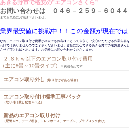
あきる野市で格安の”エアコンさくら”
お問い合わせは ０４６－２５９－６０４４
までお気軽にお電話下さいませ。
業界最安値に挑戦中！！この金額が現在では
なお、エアコン取り付け費用が格安でもお客様にとって末永くご安心いただける作業内容
わけではありませんのでご了承くださいませ。皆様に安心できるあきる野市の電気屋さん
させて頂ければと思います。お気軽にお問い合わせくださいませ。
２.８ｋｗ以下のエアコン取り付け費用
（主に6畳～10畳タイプ）
※税別表記です
エアコン取り外し
（取り付けがある場合）
エアコン取り付け標準工事パック
（取り付け費と配管４ｍ込）
新品のエアコン取り付け
（配管４ｍ、テープ巻き、ドレンホース、ケーブル、プラブロック含む）