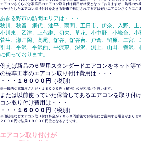
エアコンさくらでは家庭用のエアコン取り付け費用が格安となっておりますが、熟練の作
っかりとしたエアコン取り付けをあきる野市で検討されてる方はぜひエアコンさくらにご
あきる野市の訪問エリアは・・・
秋川、秋留、網代、油平、雨間、五日市、伊奈、入野、上
小川東、乙津、上代継、切欠、草花、小中野、小峰台、小
菅生、瀬戸岡、高尾、舘谷、舘谷台、戸倉、留原、二宮、
引田、平沢、平沢西、平沢東、深沢、渕上、山田、養沢、
に伺っております。
例えば新品の６畳用スタンダードエアコンをネット等
の標準工事のエアコン取り付け費用は・・・
・・・１６０００円
（税別）
※一般的な電気屋さんだと１８０００円（税別）位が相場だと思います。
または以前使っていた保管してあるエアコンを取り付
コン取り付け費用は・・・
・・・１６０００円
（税別）
※他社様などエアコン取り付け料金が７０００円前後でお客様にご案内する場合があります
２０００円で結局１９０００円位となるようです
。
エアコン取り付けが