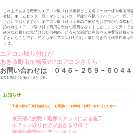
これまであきる野市のエアコン取り付け業者として各メーカー様や全国展
者様、ホームセンター様、マンションや一戸建てを扱うデベロッパー様、
ただいておりますが、エアコン取り付け工事のご依頼をお客様から直接私
払われるエアコン取り付け費用を余分な経費をなくすことによって安くで
余分な経費とは元請け会社様初め、いろんな部所に利益や人件費等経費が
すということです。私どもがエアコン取り付け工事に向き合う作業自体は
ませ。
エアコン取り付けが
あきる野市で格安の”エアコンさくら”
お問い合わせは ０４６－２５９－６０４４
までお気軽にお電話下さいませ。
お知らせ
工事内容や工事日確認など、お電話にて
お気軽にお問い合わせください。
最安値に挑戦！熟練スタッフによる施工
エアコン取り付けがあきる野市で
費用が格安のエアコンさくら