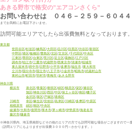
あきる野市で格安の”エアコンさくら”
お問い合わせは ０４６－２５９－６０４４
までお気軽にお電話下さいませ。
訪問可能エリアでしたら出張費無料となっております
東京都
世田谷区
/
杉並区
/
練馬区
/
大田区
/
品川区
/
目黒区
/
渋谷区
/
新宿区
中野区
/
港区
/
板橋区
/
豊島区
/
北区
/
文京区
/
千代田区
/
中央区
江東区
/
墨田区
/
台東区
/
荒川区
/
足立区
/
葛飾区
/
江戸川区
調布市
/
狛江市
/
三鷹市
/
武蔵野市
/
西東京市
/
清瀬市
/
稲城市
東久留米市
/
府中市
/
日野市
/
小平市
/
多摩市
/
福生市
/
東大和市
立川市
/
国分寺市
/
国立市
/
八王子市
/
小金井市
/
昭島市
/
武蔵村山市
東村山市
/
町田市
/
羽村市
/
青梅市
/
あきる野市
神奈川県
横浜市
港北区
/
青葉区
/
都筑区
/
緑区
/
鶴見区
/
栄区
/
瀬谷区
旭区
/
神奈川区
/
西区
/
中区
/
保土ヶ谷区
/
南区
/
磯子区
金沢区
/
泉区
/
戸塚区
/
港南区
川崎市
幸区
/
麻生区
/
宮前区
/
高津区
/
川崎区
/
多摩区
/
中原区
相模原市
緑区
/
南区
/
中央区
綾瀬市
/
大和市
/
座間市
/
厚木市
/
茅ヶ崎市
/
伊勢原市
/
海老名市
藤沢市
/
鎌倉市
※神奈川県内、埼玉県南部などその他のエリアの方でも訪問可能な場合がござますので一
（訪問エリアにもよりますが出張費３０００円～かかります。）