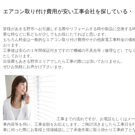
エアコン取り付け費用が安い工事会社を探している・
皆様があきる野市へお引越しする際やリフォームする時や新品に交換する
要な時などに私どもが少しでもお役にたてればと思います。
もちろん料金は一般的なエアコン取り付け費用やその他家電工事料金の価
おります。
工事後は安心の１年間保証付きですので機械の不具合等（修理など）でな
たしております。
出張費もあきる野市エリアでしたら工事の際には頂いておりません。
ぜひお気軽にお声かけ下さいませ。
工事までの流れですが、お電話もしくはメー
事内容等を伺い、工事金額をお伝えします。ご検討頂きましたら工事日を
事に伺った際にお客様と現場確認しご了承後作業に取り掛かり工事終了