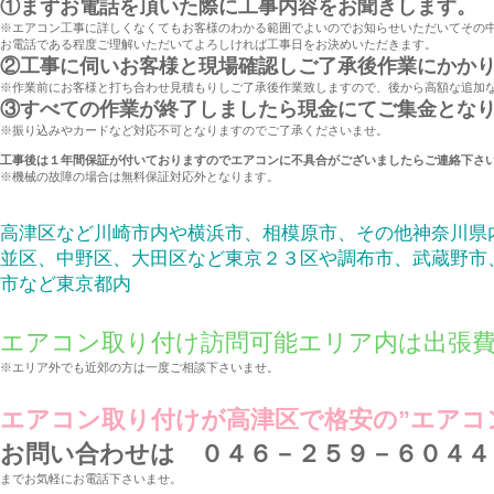
①まずお電話を頂いた際に工事内容をお聞きします。
※エアコン工事に詳しくなくてもお客様のわかる範囲でよいのでお知らせいただいてその
お電話である程度ご理解いただいてよろしければ工事日をお決めいただきます。
②工事に伺いお客様と現場確認しご了承後作業にかか
※作業前にお客様と打ち合わせ見積もりしご了承後作業致しますので、後から高額な追加
③すべての作業が終了しましたら現金にてご集金とな
※振り込みやカードなど対応不可となりますのでご了承くださいませ。
工事後は１年間保証が付いておりますのでエアコンに不具合がございましたらご連絡下さ
※機械の故障の場合は無料保証対応外となります。
高津区など川崎市内や横浜市、相模原市、その他神奈川県
並区、中野区、大田区など東京２３区や調布市、武蔵野市
市など東京都内
エアコン取り付け訪問可能エリア内は出張
※エリア外でも近郊の方は一度ご相談下さいませ。
エアコン取り付けが高津区で格安の”エアコ
お問い合わせは ０４６－２５９－６０４４
までお気軽にお電話下さいませ。