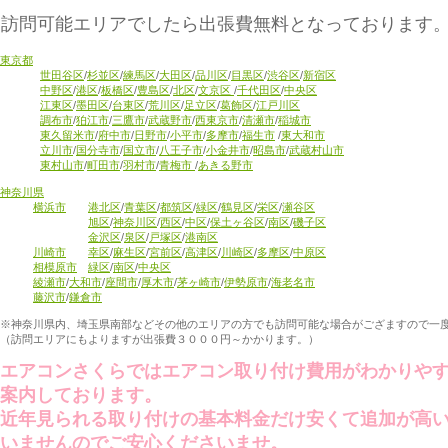
訪問可能エリアでしたら出張費無料となっております
東京都
世田谷区
/
杉並区
/
練馬区
/
大田区
/
品川区
/
目黒区
/
渋谷区
/
新宿区
中野区
/
港区
/
板橋区
/
豊島区
/
北区
/
文京区
/
千代田区
/
中央区
江東区
/
墨田区
/
台東区
/
荒川区
/
足立区
/
葛飾区
/
江戸川区
調布市
/
狛江市
/
三鷹市
/
武蔵野市
/
西東京市
/
清瀬市
/
稲城市
東久留米市
/
府中市
/
日野市
/
小平市
/
多摩市
/
福生市
/
東大和市
立川市
/
国分寺市
/
国立市
/
八王子市
/
小金井市
/
昭島市
/
武蔵村山市
東村山市
/
町田市
/
羽村市
/
青梅市
/
あきる野市
神奈川県
横浜市
港北区
/
青葉区
/
都筑区
/
緑区
/
鶴見区
/
栄区
/
瀬谷区
旭区
/
神奈川区
/
西区
/
中区
/
保土ヶ谷区
/
南区
/
磯子区
金沢区
/
泉区
/
戸塚区
/
港南区
川崎市
幸区
/
麻生区
/
宮前区
/
高津区
/
川崎区
/
多摩区
/
中原区
相模原市
緑区
/
南区
/
中央区
綾瀬市
/
大和市
/
座間市
/
厚木市
/
茅ヶ崎市
/
伊勢原市
/
海老名市
藤沢市
/
鎌倉市
※神奈川県内、埼玉県南部などその他のエリアの方でも訪問可能な場合がござますので一
（訪問エリアにもよりますが出張費３０００円～かかります。）
エアコンさくらではエアコン取り付け費用がわかりや
案内しております。
近年見られる取り付けの基本料金だけ安くて追加が高
いませんのでご安心くださいませ。