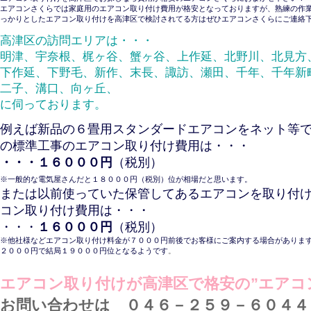
エアコンさくらでは家庭用のエアコン取り付け費用が格安となっておりますが、熟練の作
っかりとしたエアコン取り付けを高津区で検討されてる方はぜひエアコンさくらにご連絡
高津区の訪問エリアは・・・
明津、宇奈根、梶ヶ谷、蟹ヶ谷、上作延、北野川、北見方
下作延、下野毛、新作、末長、諏訪、瀬田、千年、千年新
二子、溝口、向ヶ丘、
に伺っております。
例えば新品の６畳用スタンダードエアコンをネット等
の標準工事のエアコン取り付け費用は・・・
・・・１６０００円
（税別）
※一般的な電気屋さんだと１８０００円（税別）位が相場だと思います。
または以前使っていた保管してあるエアコンを取り付
コン取り付け費用は・・・
・・・
１６０００円
（税別）
※他社様などエアコン取り付け料金が７０００円前後でお客様にご案内する場合があります
２０００円で結局１９０００円位となるようです
。
エアコン取り付けが高津区で格安の”エアコ
お問い合わせは ０４６－２５９－６０４４