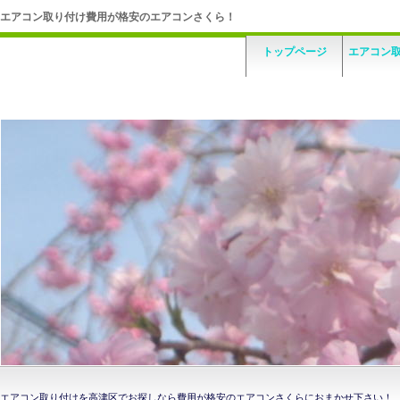
エアコン取り付け費用が格安のエアコンさくら！
トップページ
エアコン
エアコン取り付けを高津区でお探しなら費用が格安のエアコンさくらにおまかせ下さい！